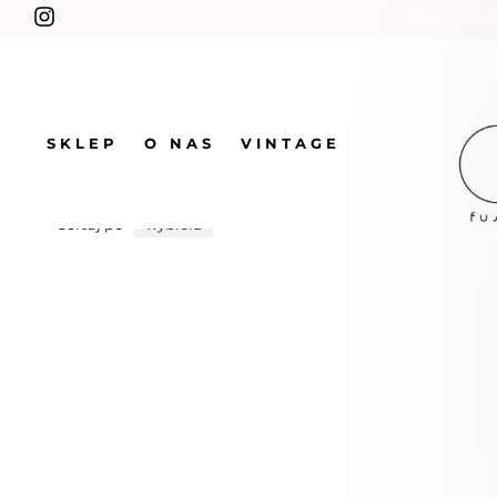
Umilacze c
SKLEP
O NAS
VINTAGE
Oferta
Sortuj po
wybierz
Bestseller