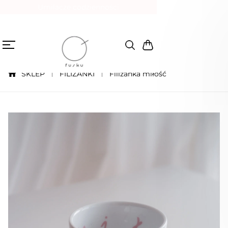
Umilacze codzienności
SKLEP
FILIŻANKI
Filiżanka miłość