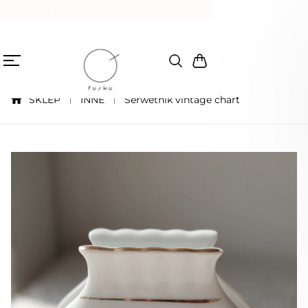
Umilacze codzienności
SKLEP
INNE
Serwetnik vintage chart