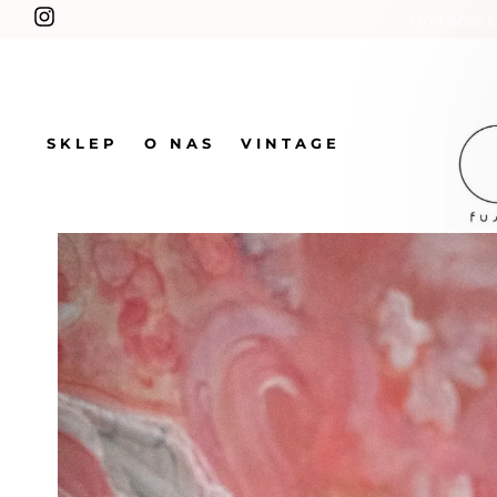
Umilacze c
SKLEP
O NAS
VINTAGE
SKLEP
Kubek barowy z retro kotem