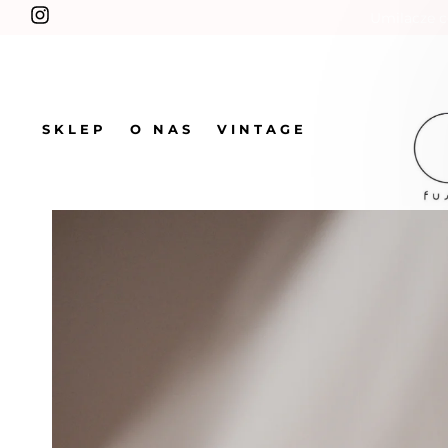
Umilacze c
SKLEP
O NAS
VINTAGE
SKLEP
KUBKI
Kubek Wenuski w skarpetkach