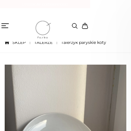
Umilacze codzienności
SKLEP
TALERZE
Talerzyk paryskie koty