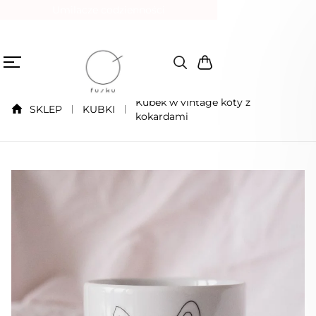
Umilacze codzienności
Kubek w vintage koty z
SKLEP
KUBKI
kokardami