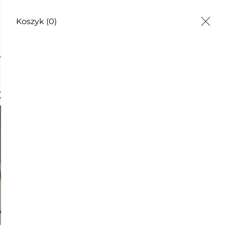
odzienności
Koszyk
(0)
 kokardą