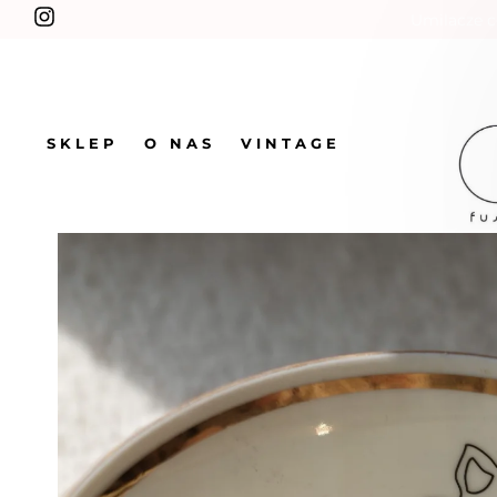
Umilacze c
SKLEP
O NAS
VINTAGE
SKLEP
FILIŻANKI
Vintage filiżanka z kotem z